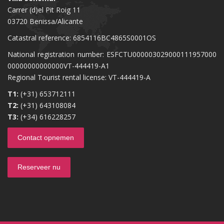
Carrer (d)el Pit Roig 11
03720 Benissa/Alicante
Catastral reference: 6854116BC4865S0001OS
National registration number: ESFCTU000003029000111957000
00000000000000VT-444419-A1
Regional Tourist rental license: VT-444419-A
T1:
(+31) 653712111
T2:
(+31) 643108084
T3:
(+34) 616228257
Contact opnemen
Reserveer nu